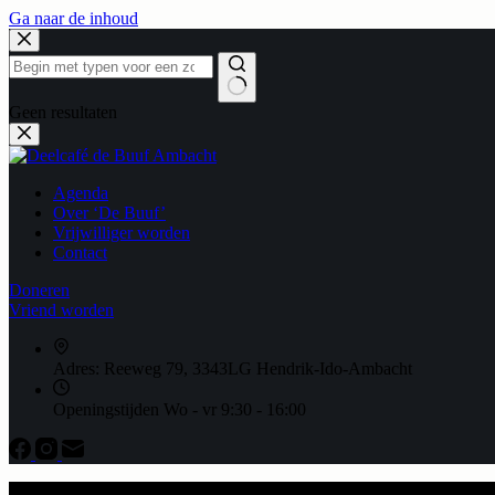
Ga naar de inhoud
Geen resultaten
Agenda
Over ‘De Buuf’
Vrijwilliger worden
Contact
Doneren
Vriend worden
Adres:
Reeweg 79, 3343LG Hendrik-Ido-Ambacht
Openingstijden
Wo - vr 9:30 - 16:00
Openingstijden:
Di: 9:30 - 13:00
Wo: 9:30 - 16:30
Do: 9:30 - 13:00