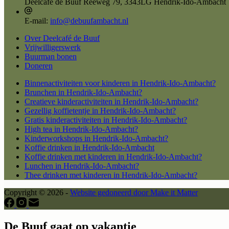
Deelcafé de Buuf
Reeweg 79, 3343LG Hendrik-Ido-Ambacht
E-mail:
info@debuufambacht.nl
Over Deelcafé de Buuf
Vrijwilligerswerk
Buurman bonen
Doneren
Binnenactiviteiten voor kinderen in Hendrik-Ido-Ambacht?
Brunchen in Hendrik-Ido-Ambacht?
Creatieve kinderactiviteiten in Hendrik-Ido-Ambacht?
Gezellig koffietentje in Hendrik-Ido-Ambacht?
Gratis kinderactiviteiten in Hendrik-Ido-Ambacht?
High tea in Hendrik-Ido-Ambacht?
Kinderworkshops in Hendrik-Ido-Ambacht?
Koffie drinken in Hendrik-Ido-Ambacht
Koffie drinken met kinderen in Hendrik-Ido-Ambacht?
Lunchen in Hendrik-Ido-Ambacht?
Thee drinken met kinderen in Hendrik-Ido-Ambacht?
Copyright © 2026 -
Website gedoneerd door Make it Matter
De Buuf gaat op vakantie